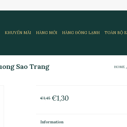
KHUYẾN MÃI
HÀNG MỚI
HÀNG ĐÔNG LẠNH
TOÀN BỘ 
uong Sao Trang
HOME
€1,30
€1,45
Information