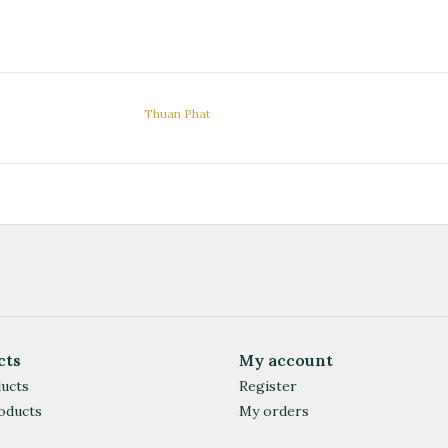
Thuan Phat
cts
My account
ducts
Register
oducts
My orders