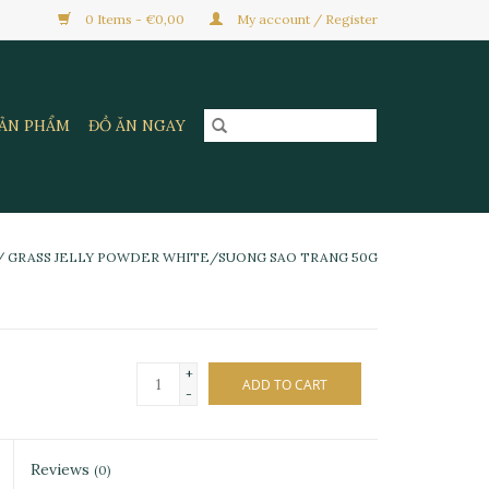
0 Items - €0,00
My account / Register
SẢN PHẨM
ĐỒ ĂN NGAY
/
GRASS JELLY POWDER WHITE/SUONG SAO TRANG 50G
+
ADD TO CART
-
Reviews
(0)