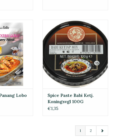
Panang Lobo 50G
Spice Paste Babi Ketj.
Koningsvgl 100G
O CART
ADD TO CART
 Panang Lobo
Spice Paste Babi Ketj.
Koningsvgl 100G
€1,35
1
2