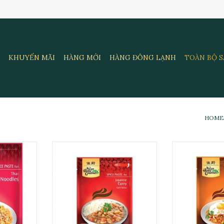
KHUYẾN MÃI
HÀNG MỚI
HÀNG ĐÔNG LẠNH
TOÀN BỘ 
HOME
AHG 50g
Sốt Cà Ri Nhật AHG 50g
Gia Vị Cơm Chi
RT
ADD TO CART
ADD T