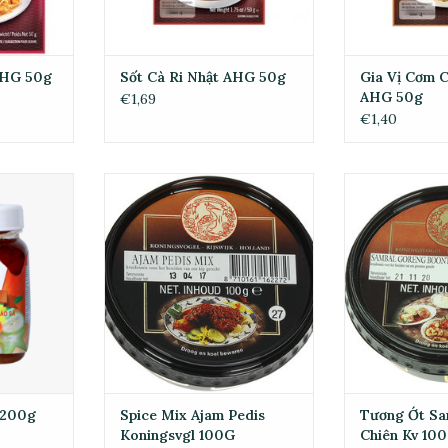
AHG 50g
Sốt Cà Ri Nhật AHG 50g
Gia Vị Cơm C
AHG 50g
€1,69
€1,40
ả 200g
Spice Mix Ajam Pedis Koningsvgl
Tương Ớt Samb
100G
1
RT
ADD TO CART
ADD T
 200g
Spice Mix Ajam Pedis
Tương Ớt Sa
Koningsvgl 100G
Chiên Kv 10