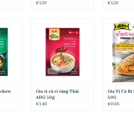
€1,20
€1,20
chow mein
Gia vị cà ri vàng Thái AHG 50g
Gia Vị Cà Ri 
g
ADD TO CART
ADD T
RT
. chow
Gia vị cà ri vàng Thái
Gia Vị Cà Ri
AHG 50g
50G
€1,40
€0,65