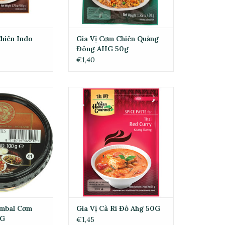
hiên Indo
Gia Vị Cơm Chiên Quảng
Đông AHG 50g
€1,40
al Cơm Chiên Kv
Gia Vị Cà Ri Đỏ Ahg 50G
00G
ADD TO CART
O CART
mbal Cơm
Gia Vị Cà Ri Đỏ Ahg 50G
0G
€1,45