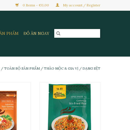
0 Items - €0,00
My account / Register
SẢN PHẨM
ĐỒ ĂN NGAY
/
TOÀN BỘ SẢN PHẨM
/
THẢO MỘC & GIA VỊ
/
DẠNG SỆT
ên Indo AHG 50g
Gia Vị Cơm Chiên Quảng Đông
AHG 50g
O CART
ADD TO CART