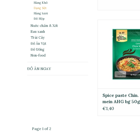
Hàng Khô
Dạng Sệt
Hàng tươi
Đồ Hộp
Spice paste Chin. 
Nước chấm & Xốt
AHG bg 50
Rau xanh
Trái Cây
ADD TO CA
Đồ Ăn Vặt
Đồ Uống
Non-food
ĐỒ ĂN NGAY
Spice paste Chin
mein AHG bg 50g
€1,40
Page 1 of 2