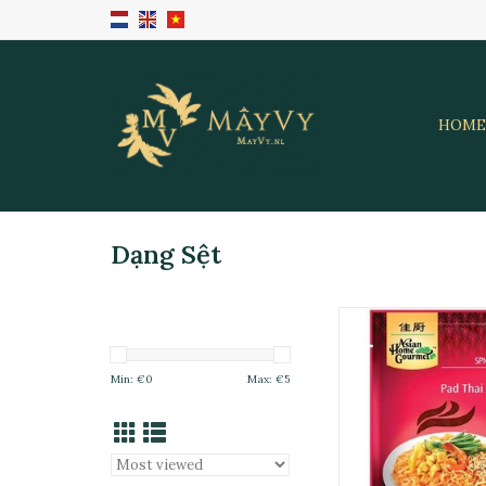
HOME
Dạng Sệt
Gia Vị Pad Thái 
ADD TO CA
Min: €
0
Max: €
5