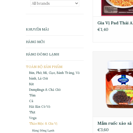
Gia Vị Pad Thái 
€1,40
KHUYẾN MÃI
HÀNG MỚI
HÀNG ĐÔNG LẠNH
Mắm ruốc xào s
ADD TO CA
TOÀN BỘ SẢN PHẨM
Bún, Phở, Mì, Gạo, Bánh Tráng, Vỏ
bánh, Lá Gói
Bột
Dumplings & Chả Giò
Tôm
Cá
Hải Sản Có Vỏ
Thịt
Vega
Mắm ruốc xào sả
Thảo Mộc & Gia Vị
€3,60
Hàng Đông Lạnh