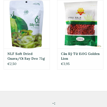
NLF Soft Dried
Câu Kỷ Tử 150G Golden
Guava/Oi Say Deo 75g
Lion
€2,50
€3,95
-: