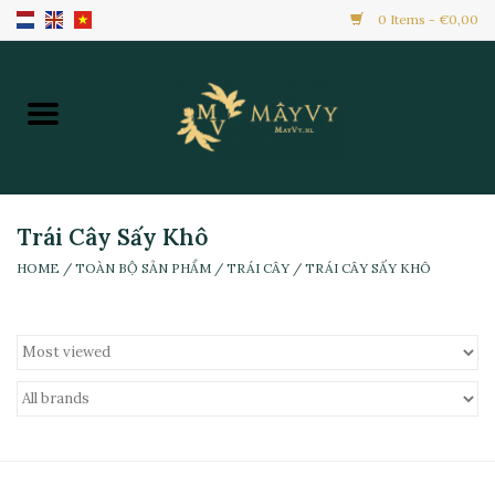
0 Items - €0,00
Home
Khuyến Mãi
Hàng Mới
Trái Cây Sấy Khô
HOME
/
TOÀN BỘ SẢN PHẨM
/
TRÁI CÂY
/
TRÁI CÂY SẤY KHÔ
Hàng Đông Lạnh
Toàn Bộ Sản Phẩm
Đồ Ăn Ngay