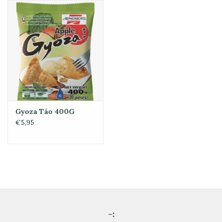
Gyoza Táo 400G
€5,95
-: