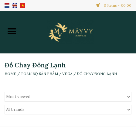
0 Items - €0,00
Home
Khuyến Mãi
Hàng Mới
Đồ Chay Đông Lạnh
HOME
/
TOÀN BỘ SẢN PHẨM
/
VEGA
/
ĐỒ CHAY ĐÔNG LẠNH
Hàng Đông Lạnh
Toàn Bộ Sản Phẩm
Đồ Ăn Ngay