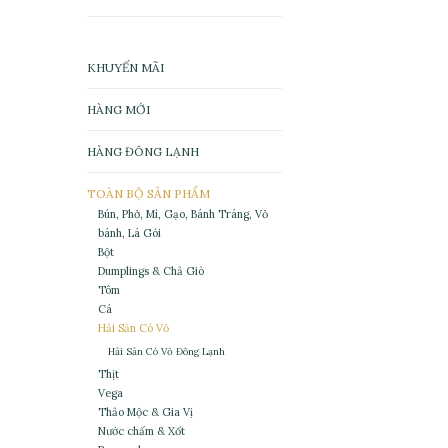
KHUYẾN MÃI
HÀNG MỚI
HÀNG ĐÔNG LẠNH
TOÀN BỘ SẢN PHẨM
Bún, Phở, Mì, Gạo, Bánh Tráng, Vỏ
bánh, Lá Gói
Bột
Dumplings & Chả Giò
Tôm
Cá
Hải Sản Có Vỏ
Hải Sản Có Vỏ Đông Lạnh
Thịt
Vega
Thảo Mộc & Gia Vị
Nước chấm & Xốt