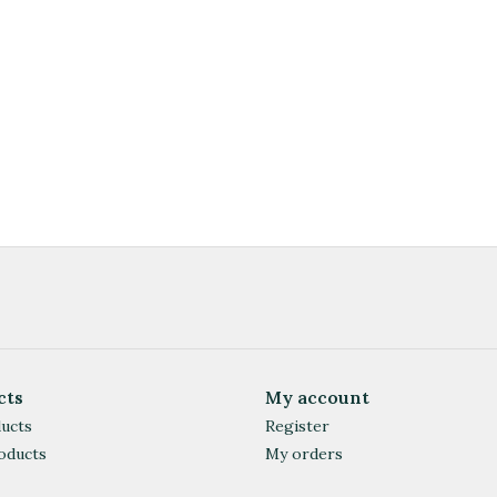
cts
My account
ducts
Register
oducts
My orders