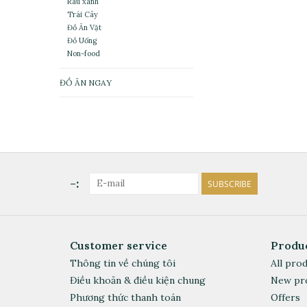
Rau xanh
Trái Cây
Đồ Ăn Vặt
Đồ Uống
Non-food
ĐỒ ĂN NGAY
-:
SUBSCRIBE
Customer service
Produ
Thông tin về chúng tôi
All pro
Điều khoản & điều kiện chung
New pr
Phương thức thanh toán
Offers