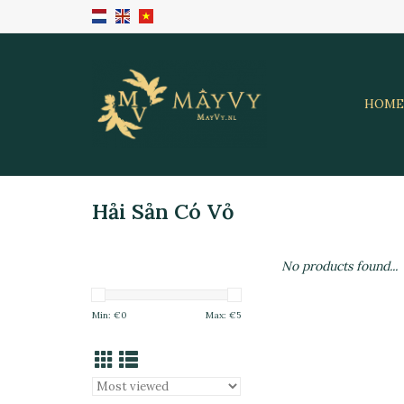
HOME
Hải Sản Có Vỏ
No products found...
Min: €
0
Max: €
5