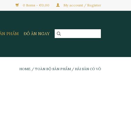
0 Items - €0,00
My account / Register
SẢN PHẨM
ĐỒ ĂN NGAY
HOME
/
TOÀN BỘ SẢN PHẨM
/
HẢI SẢN CÓ VỎ