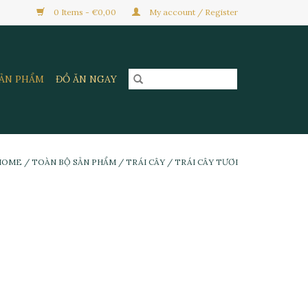
0 Items - €0,00
My account / Register
SẢN PHẨM
ĐỒ ĂN NGAY
HOME
/
TOÀN BỘ SẢN PHẨM
/
TRÁI CÂY
/
TRÁI CÂY TƯƠI