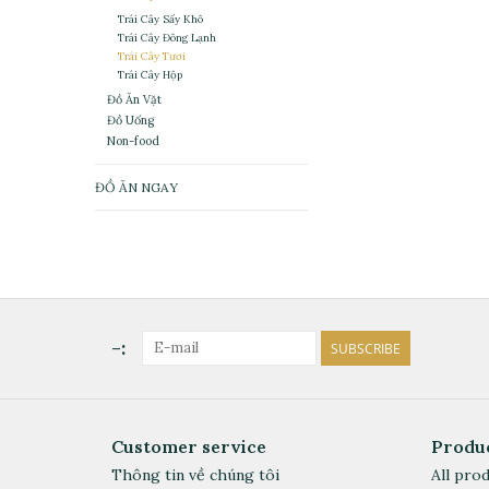
Trái Cây Sấy Khô
Trái Cây Đông Lạnh
Trái Cây Tươi
Trái Cây Hộp
Đồ Ăn Vặt
Đồ Uống
Non-food
ĐỒ ĂN NGAY
-:
SUBSCRIBE
Customer service
Produ
Thông tin về chúng tôi
All pro