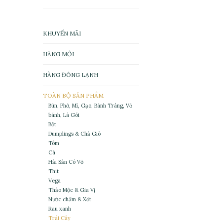
KHUYẾN MÃI
HÀNG MỚI
HÀNG ĐÔNG LẠNH
TOÀN BỘ SẢN PHẨM
Bún, Phở, Mì, Gạo, Bánh Tráng, Vỏ
bánh, Lá Gói
Bột
Dumplings & Chả Giò
Tôm
Cá
Hải Sản Có Vỏ
Thịt
Vega
Thảo Mộc & Gia Vị
Nước chấm & Xốt
Rau xanh
Trái Cây