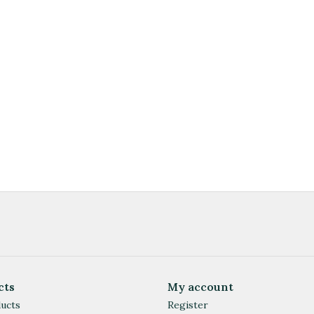
cts
My account
ducts
Register