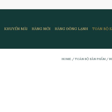
KHUYẾN MÃI
HÀNG MỚI
HÀNG ĐÔNG LẠNH
TOÀN BỘ 
HOME
/
TOÀN BỘ SẢN PHẨM
/
B