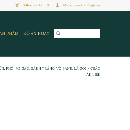
0 Items - €0,00
My account / Register
SẢN PHẨM
ĐỒ ĂN NGAY
ÚN, PHỞ, MÌ, GẠO, BÁNH TRÁNG, VỎ BÁNH, LÁ GÓI
/
CHÁO
ĂN LIỀN