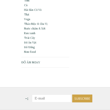
Tôm
Cá
Hải Sản Có Vỏ
Thịt
Vega
Thảo Mộc & Gia Vị
Nước chấm & Xốt
Rau xanh
Trái Cây
Đồ Ăn Vặt
Đồ Uống
Non-food
ĐỒ ĂN NGAY
-:
SUBSCRIBE