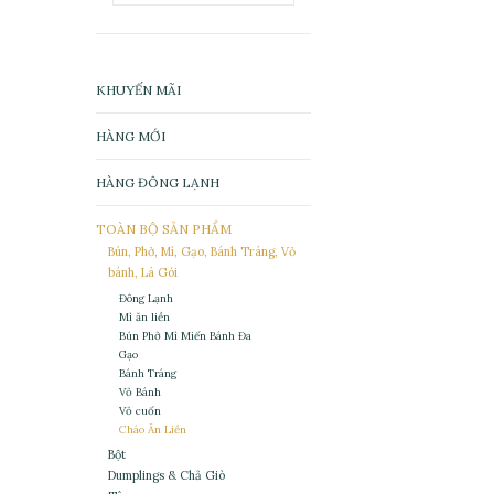
KHUYẾN MÃI
HÀNG MỚI
HÀNG ĐÔNG LẠNH
TOÀN BỘ SẢN PHẨM
Bún, Phở, Mì, Gạo, Bánh Tráng, Vỏ
bánh, Lá Gói
Đông Lạnh
Mì ăn liền
Bún Phở Mì Miến Bánh Đa
Gạo
Bánh Tráng
Vỏ Bánh
Vỏ cuốn
Cháo Ăn Liền
Bột
Dumplings & Chả Giò