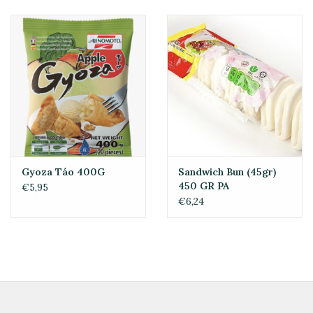
Gyoza Táo 400G
Sandwich Bun (45gr)
450 GR PA
€5,95
€6,24