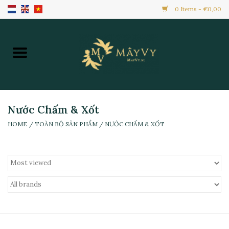
0 Items - €0,00
Home
Khuyến Mãi
Hàng Mới
Nước Chấm & Xốt
HOME
/
TOÀN BỘ SẢN PHẨM
/
NƯỚC CHẤM & XỐT
Hàng Đông Lạnh
Toàn Bộ Sản Phẩm
Đồ Ăn Ngay