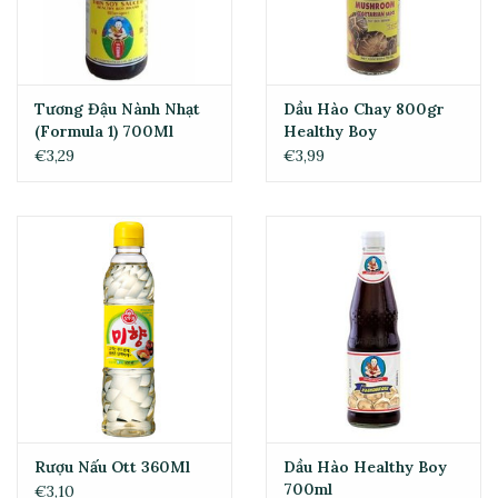
Tương Đậu Nành Nhạt
Dầu Hào Chay 800gr
(Formula 1) 700Ml
Healthy Boy
€3,29
€3,99
Rượu Nấu Ott 360Ml
Dầu Hào Healthy Boy
700ml
€3,10