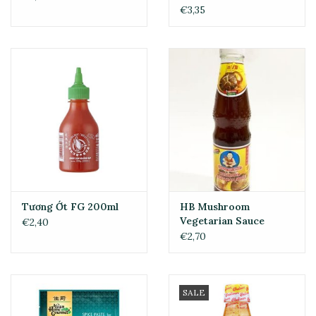
€3,35
Tương Ớt FG 200ml
HB Mushroom
Vegetarian Sauce
€2,40
350gram
€2,70
SALE