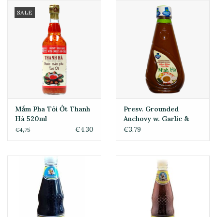
SALE
Mắm Pha Tỏi Ớt Thanh
Presv. Grounded
Hà 520ml
Anchovy w. Garlic &
Chili 250ml
€4,30
€3,79
€4,75