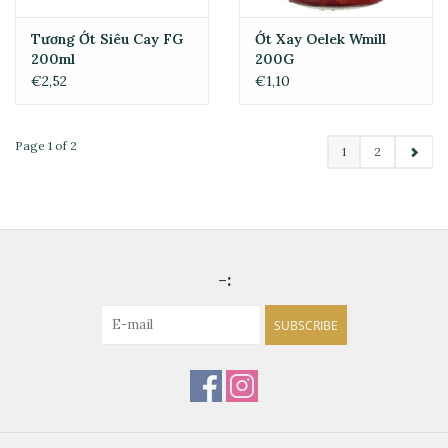
Tương Ớt Siêu Cay FG
Ớt Xay Oelek Wmill
200ml
200G
€2,52
€1,10
Page 1 of 2
1
2
-:
SUBSCRIBE