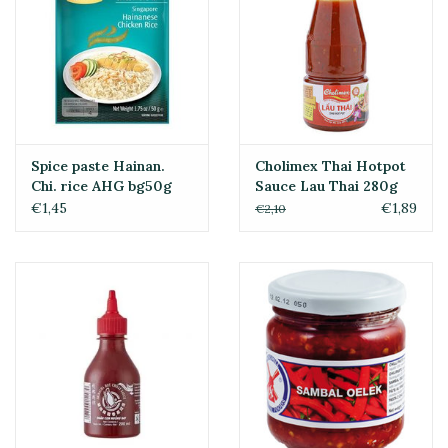
Spice paste Hainan.
Cholimex Thai Hotpot
Chi. rice AHG bg50g
Sauce Lau Thai 280g
€1,45
€1,89
€2,10