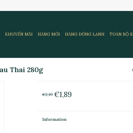
KHUYẾN MÃI
HÀNG MỚI
HÀNG ĐÔNG LẠNH
TOÀN BỘ 
au Thai 280g
€1,89
€2,10
Information