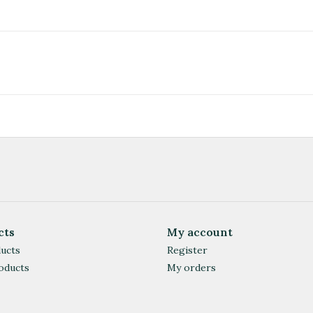
cts
My account
ducts
Register
oducts
My orders