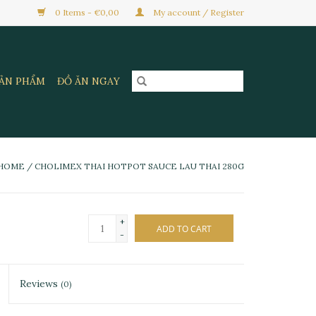
0 Items - €0,00
My account / Register
SẢN PHẨM
ĐỒ ĂN NGAY
HOME
/
CHOLIMEX THAI HOTPOT SAUCE LAU THAI 280G
+
ADD TO CART
-
Reviews
(0)