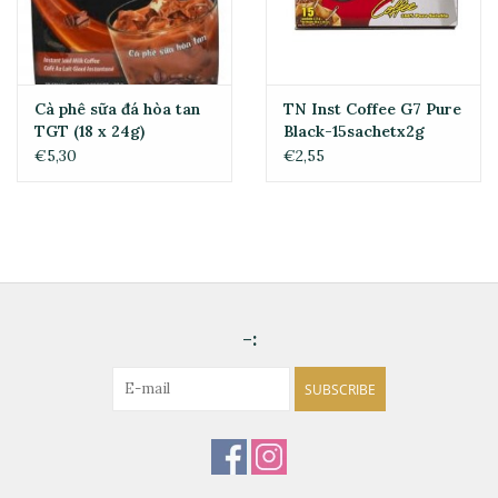
Cà phê sữa đá hòa tan
TN Inst Coffee G7 Pure
TGT (18 x 24g)
Black-15sachetx2g
€5,30
€2,55
-:
SUBSCRIBE