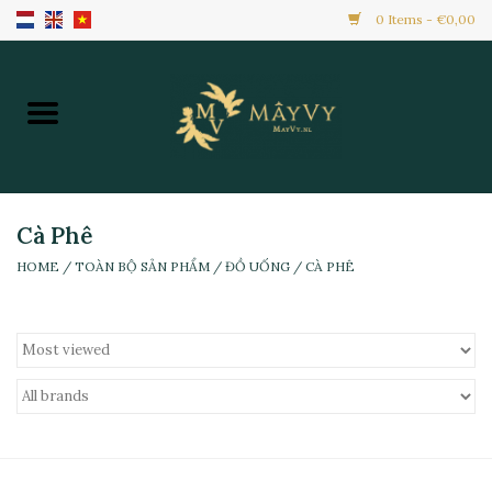
0 Items - €0,00
Home
Khuyến Mãi
Hàng Mới
Cà Phê
HOME
/
TOÀN BỘ SẢN PHẨM
/
ĐỒ UỐNG
/
CÀ PHÊ
Hàng Đông Lạnh
Toàn Bộ Sản Phẩm
Đồ Ăn Ngay