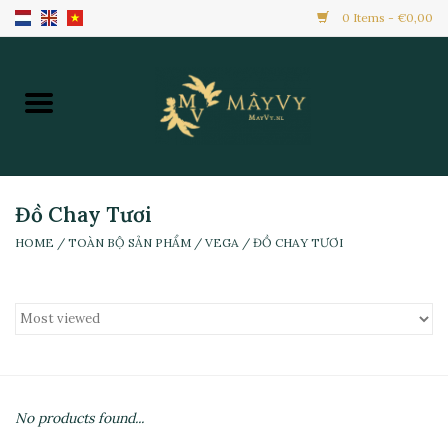
0 Items - €0,00
Home
Khuyến Mãi
Hàng Mới
Đồ Chay Tươi
HOME
/
TOÀN BỘ SẢN PHẨM
/
VEGA
/
ĐỒ CHAY TƯƠI
Hàng Đông Lạnh
Toàn Bộ Sản Phẩm
Đồ Ăn Ngay
No products found...