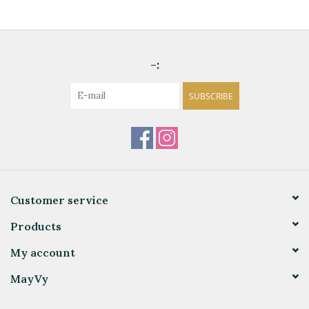
-:
SUBSCRIBE
Customer service
Products
My account
MayVy