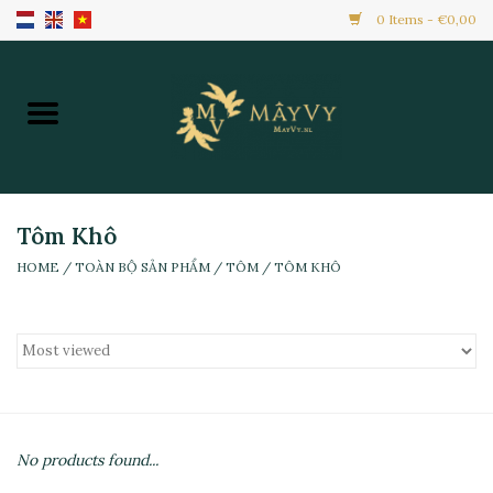
0 Items - €0,00
Home
Khuyến Mãi
Hàng Mới
Tôm Khô
HOME
/
TOÀN BỘ SẢN PHẨM
/
TÔM
/
TÔM KHÔ
Hàng Đông Lạnh
Toàn Bộ Sản Phẩm
Đồ Ăn Ngay
No products found...