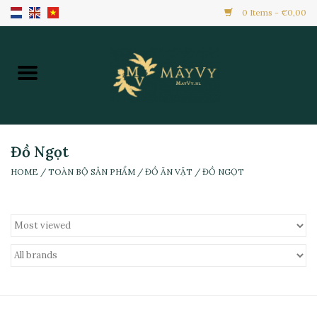
0 Items - €0,00
Home
Khuyến Mãi
Hàng Mới
Đồ Ngọt
HOME
/
TOÀN BỘ SẢN PHẨM
/
ĐỒ ĂN VẶT
/
ĐỒ NGỌT
Hàng Đông Lạnh
Toàn Bộ Sản Phẩm
Đồ Ăn Ngay