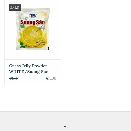
SALE
Grass Jelly Powder
WHITE/Suong Sao
Trang 50g
€1,30
€1,45
-: