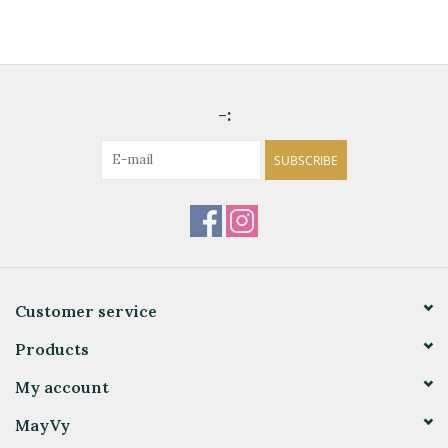
-:
SUBSCRIBE
Customer service
Products
My account
MayVy