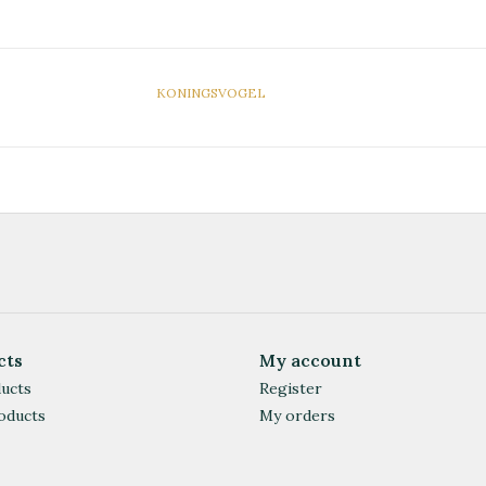
KONINGSVOGEL
cts
My account
ducts
Register
oducts
My orders