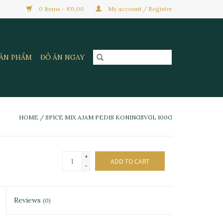
0 Items - €0,00
My account / Register
SẢN PHẨM
ĐỒ ĂN NGAY
HOME
/
SPICE MIX AJAM PEDIS KONINGSVGL 100G
+
ADD TO CART
-
Reviews
(0)