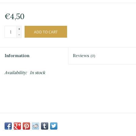
€4,50
+
ADD TO CART
-
Information
Reviews
(0)
Availability:
In stock