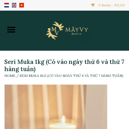
0 Items - €0,00
Home
Khuyến Mãi
Hàng Mới
Seri Muka 1kg (Có vào ngày thứ 6 và thứ 7
hàng tuần)
HOME
/
SERI MUKA 1KG (CÓ VÀO NGÀY THỨ 6 VÀ THỨ 7 HÀNG TUẦN)
Hàng Đông Lạnh
Toàn Bộ Sản Phẩm
Đồ Ăn Ngay