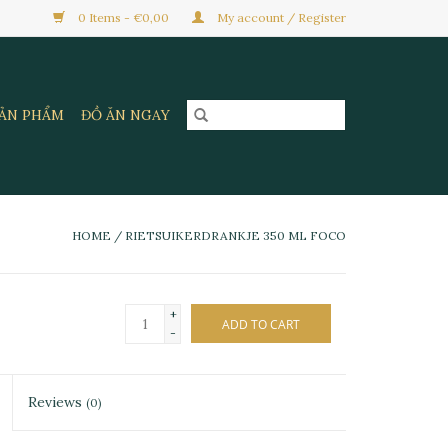
0 Items - €0,00
My account / Register
SẢN PHẨM
ĐỒ ĂN NGAY
HOME
/
RIETSUIKERDRANKJE 350 ML FOCO
+
ADD TO CART
-
Reviews
(0)