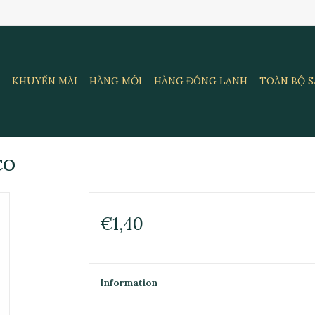
KHUYẾN MÃI
HÀNG MỚI
HÀNG ĐÔNG LẠNH
TOÀN BỘ 
CO
€1,40
Information