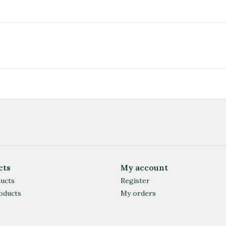
cts
My account
ducts
Register
oducts
My orders