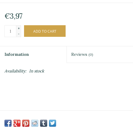
€3,97
+
ADD TO CART
-
Information
Reviews
(0)
Availability:
In stock