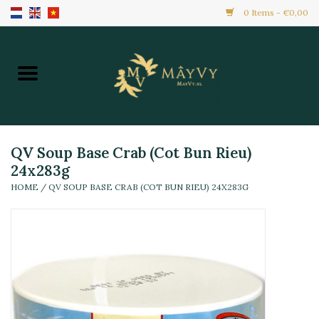
0 Items - €0,00
Home
Khuyến Mãi
Hàng Mới
QV Soup Base Crab (Cot Bun Rieu)
24x283g
HOME
/
QV SOUP BASE CRAB (COT BUN RIEU) 24X283G
Hàng Đông Lạnh
Toàn Bộ Sản Phẩm
Đồ Ăn Ngay