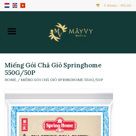
0 Items - €0,00
Home
Khuyến Mãi
Hàng Mới
Miếng Gói Chả Giò Springhome
550G/50P
HOME
/
MIẾNG GÓI CHẢ GIÒ SPRINGHOME 550G/50P
Hàng Đông Lạnh
Toàn Bộ Sản Phẩm
Đồ Ăn Ngay