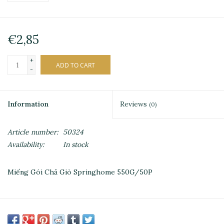
€2,85
+
ADD TO CART
-
Information
Reviews
(0)
Article number:
50324
Availability:
In stock
Miếng Gói Chả Giò Springhome 550G/50P