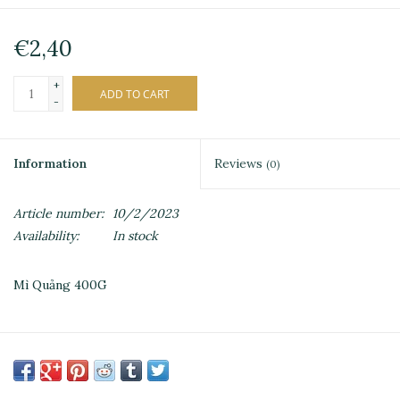
€2,40
+
ADD TO CART
-
Information
Reviews
(0)
Article number:
10/2/2023
Availability:
In stock
Mì Quảng 400G