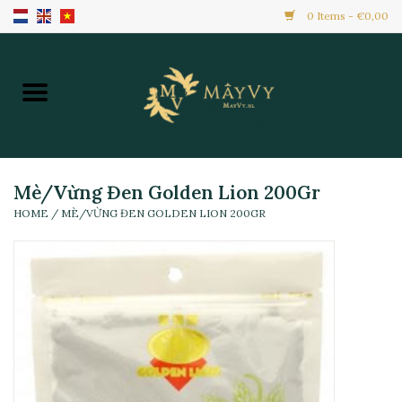
0 Items - €0,00
Home
Khuyến Mãi
Hàng Mới
Mè/Vừng Đen Golden Lion 200Gr
HOME
/
MÈ/VỪNG ĐEN GOLDEN LION 200GR
Hàng Đông Lạnh
Toàn Bộ Sản Phẩm
Đồ Ăn Ngay