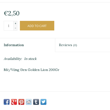
€2,50
+
ADD TO CART
-
Information
Reviews
(0)
Availability:
In stock
Mè/Vừng Đen Golden Lion 200Gr