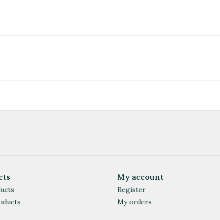
cts
My account
ducts
Register
oducts
My orders