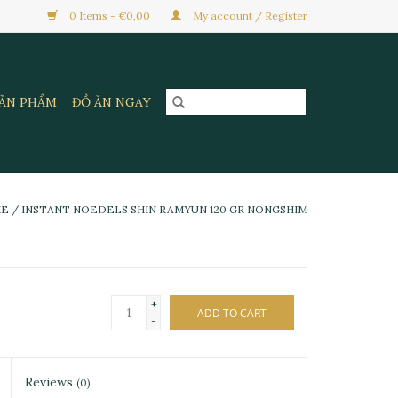
0 Items - €0,00
My account / Register
SẢN PHẨM
ĐỒ ĂN NGAY
ME
/
INSTANT NOEDELS SHIN RAMYUN 120 GR NONGSHIM
+
ADD TO CART
-
Reviews
(0)