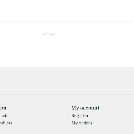
MayVy
cts
My account
ducts
Register
oducts
My orders