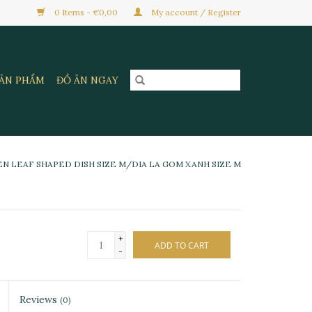
0 Items - €0,00
My account / Register
SẢN PHẨM
ĐỒ ĂN NGAY
N LEAF SHAPED DISH SIZE M/DIA LA GOM XANH SIZE M
+
ADD TO CART
-
Reviews
(0)