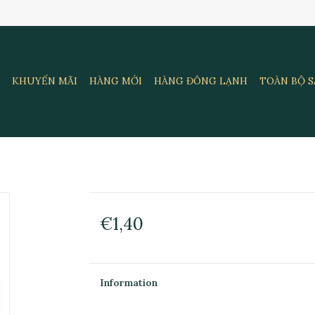
KHUYẾN MÃI
HÀNG MỚI
HÀNG ĐÔNG LẠNH
TOÀN BỘ 
€1,40
Information