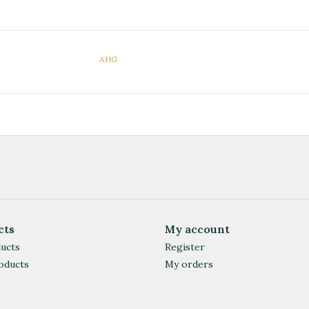
AHG
cts
My account
ducts
Register
oducts
My orders