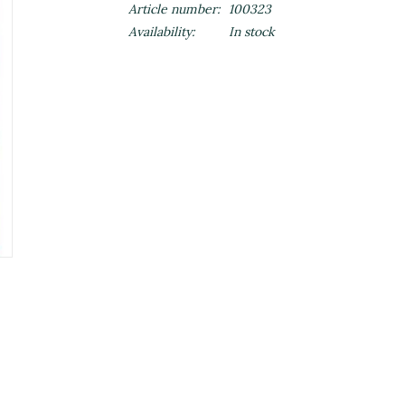
Article number:
100323
Availability:
In stock