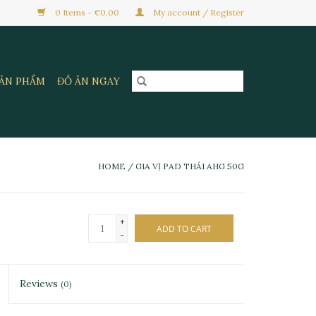
0 Items - €0,00
My account / Register
SẢN PHẨM
ĐỒ ĂN NGAY
HOME
/
GIA VỊ PAD THÁI AHG 50G
+
ADD TO CART
-
Reviews
(0)