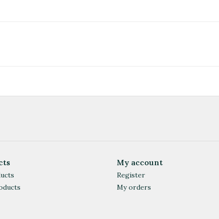
cts
My account
ducts
Register
oducts
My orders