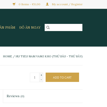
0 Items - €0,00
My account / Register
SẢN PHẨM
ĐỒ ĂN NGAY
HOME
/
HU TIEU NAM VANG KHO (THỨ SÁU - THỨ BẢY)
+
ADD TO CART
-
Reviews
(0)