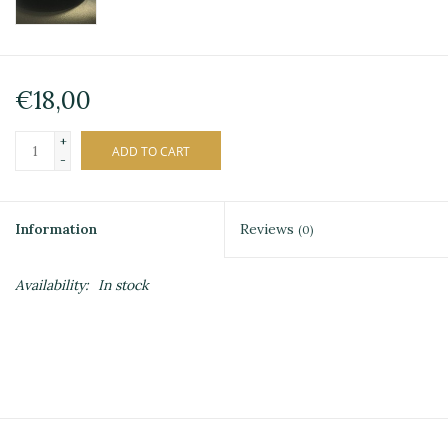
€18,00
+
ADD TO CART
-
Information
Reviews
(0)
Availability:
In stock