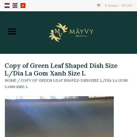
0 Items - €0,00
Home
Khuyến Mãi
Hàng Mới
Copy of Green Leaf Shaped Dish Size
L/Dia La Gom Xanh Size L
HOME
/
COPY OF GREEN LEAF SHAPED DISH SIZE L/DIA LA GOM
Hàng Đông Lạnh
XANH SIZE L
Toàn Bộ Sản Phẩm
Đồ Ăn Ngay