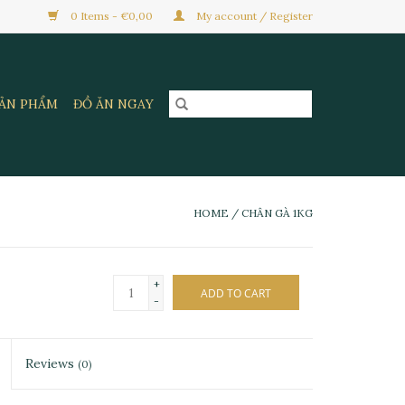
0 Items - €0,00
My account / Register
SẢN PHẨM
ĐỒ ĂN NGAY
HOME
/
CHÂN GÀ 1KG
+
ADD TO CART
-
Reviews
(0)