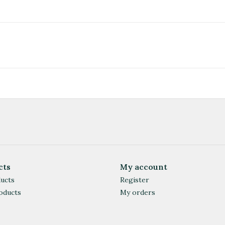
cts
My account
ducts
Register
oducts
My orders