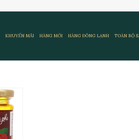
KHUYẾN MÃI
HÀNG MỚI
HÀNG ĐÔNG LẠNH
TOÀN BỘ 
shue 100g
RT