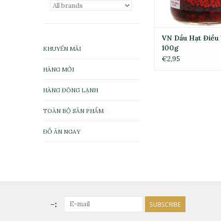
VN Dầu Hạt Điều
100g
KHUYẾN MÃI
€2,95
HÀNG MỚI
HÀNG ĐÔNG LẠNH
TOÀN BỘ SẢN PHẨM
ĐỒ ĂN NGAY
-:
SUBSCRIBE