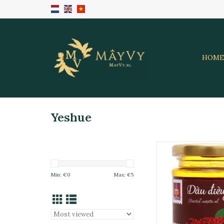
HOME
Yeshue
VN Dầu Hạt Điều Ye
ADD TO CA
Min: €
0
Max: €
5