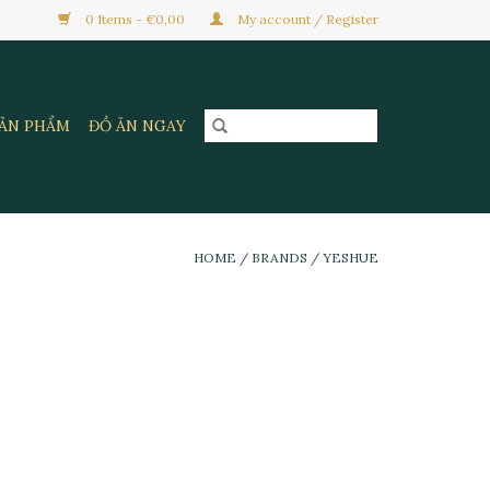
0 Items - €0,00
My account / Register
SẢN PHẨM
ĐỒ ĂN NGAY
HOME
/
BRANDS
/
YESHUE