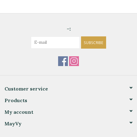
-:
SUBSCRIBE
Customer service
Products
My account
MayVy