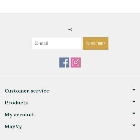
-:
SUBSCRIBE
Customer service
Products
My account
MayVy