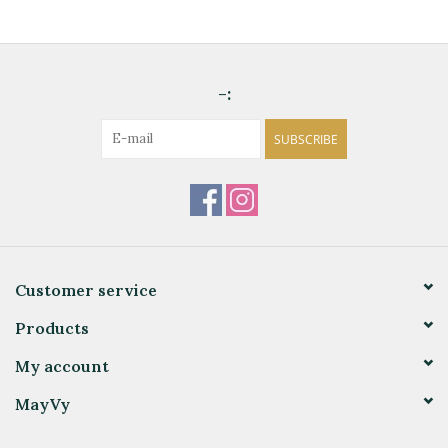
-:
SUBSCRIBE
Customer service
Products
My account
MayVy