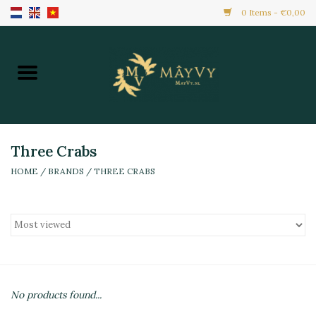
0 Items - €0,00
Home
Khuyến Mãi
Hàng Mới
Three Crabs
HOME
/
BRANDS
/
THREE CRABS
Hàng Đông Lạnh
Toàn Bộ Sản Phẩm
Đồ Ăn Ngay
No products found...