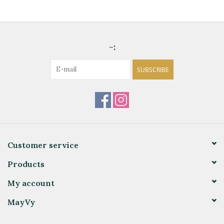
-:
SUBSCRIBE
Customer service
Products
My account
MayVy