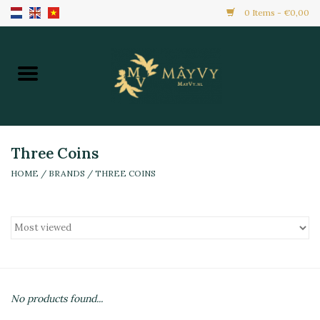
0 Items - €0,00
Home
Khuyến Mãi
Hàng Mới
Three Coins
HOME
/
BRANDS
/
THREE COINS
Hàng Đông Lạnh
Toàn Bộ Sản Phẩm
Đồ Ăn Ngay
No products found...