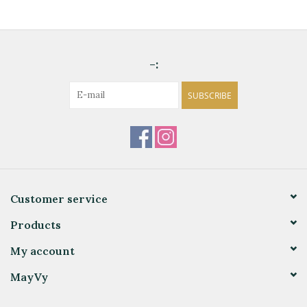
-:
SUBSCRIBE
Customer service
Products
My account
MayVy