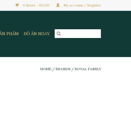
0 Items - €0,00
My account / Register
SẢN PHẨM
ĐỒ ĂN NGAY
HOME
/
BRANDS
/
ROYAL FAMILY