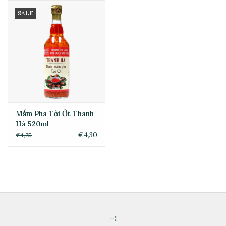
SALE
Mắm Pha Tỏi Ớt Thanh
Hà 520ml
€4,30
€4,75
-: