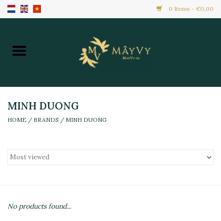
0 Items - €0,00
Home
Khuyến Mãi
Hàng Mới
MINH DUONG
HOME
/
BRANDS
/
MINH DUONG
Hàng Đông Lạnh
Toàn Bộ Sản Phẩm
Đồ Ăn Ngay
No products found...