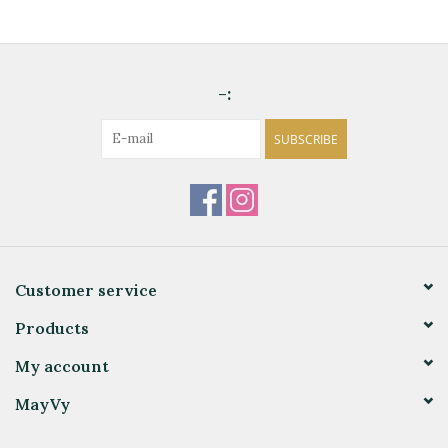
-:
SUBSCRIBE
Customer service
Products
My account
MayVy