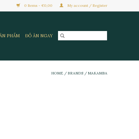
0 Items - €0,00
My account / Register
SẢN PHẨM
ĐỒ ĂN NGAY
HOME
/
BRANDS
/
MAKAMBA