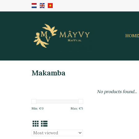
HOME
Makamba
No products found...
Min: €
0
Max: €
5