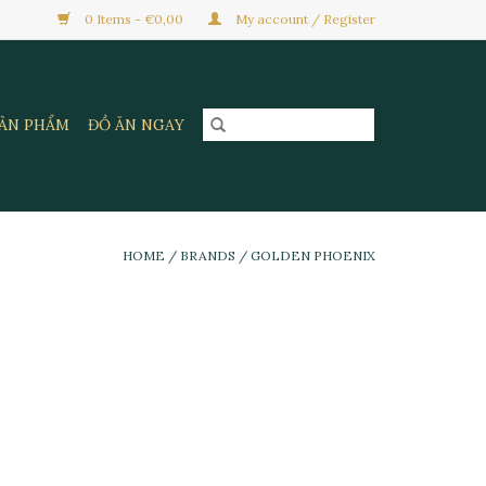
0 Items - €0,00
My account / Register
SẢN PHẨM
ĐỒ ĂN NGAY
HOME
/
BRANDS
/
GOLDEN PHOENIX