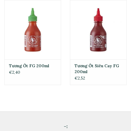
Tương Ớt FG 200ml
Tương Ớt Siêu Cay FG
200ml
€2,40
€2,52
-: