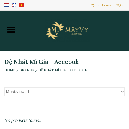
0 Items - €0,00
Home
Khuyến Mãi
Hàng Mới
Đệ Nhất Mì Gia - Acecook
HOME
/
BRANDS
/
ĐỆ NHẤT MÌ GIA - ACECOOK
Hàng Đông Lạnh
Toàn Bộ Sản Phẩm
Đồ Ăn Ngay
No products found...