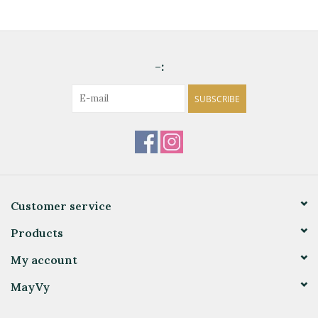
-:
SUBSCRIBE
Customer service
Products
My account
MayVy