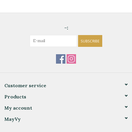
-:
SUBSCRIBE
Customer service
Products
My account
MayVy