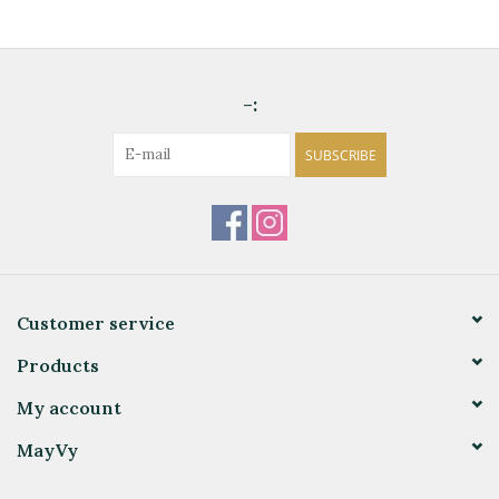
-:
SUBSCRIBE
Customer service
Products
My account
MayVy