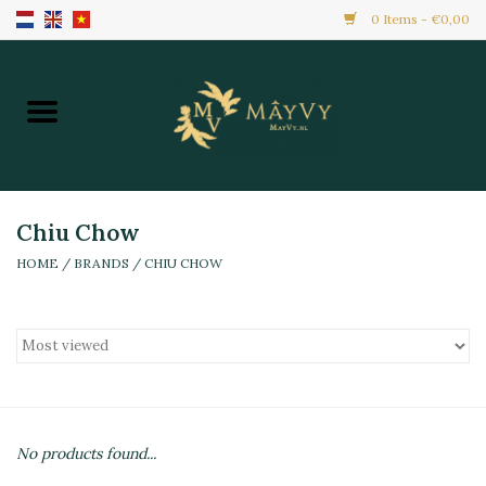
0 Items - €0,00
Home
Khuyến Mãi
Hàng Mới
Chiu Chow
HOME
/
BRANDS
/
CHIU CHOW
Hàng Đông Lạnh
Toàn Bộ Sản Phẩm
Đồ Ăn Ngay
No products found...