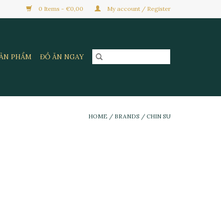
0 Items - €0,00
My account / Register
SẢN PHẨM
ĐỒ ĂN NGAY
HOME
/
BRANDS
/
CHIN SU