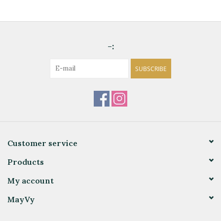
-:
SUBSCRIBE
Customer service
Products
My account
MayVy