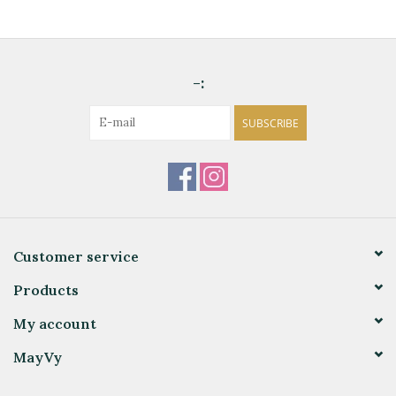
-:
SUBSCRIBE
Customer service
Products
My account
MayVy