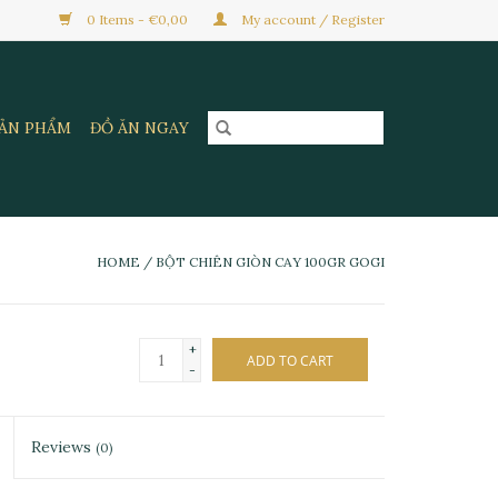
0 Items - €0,00
My account / Register
SẢN PHẨM
ĐỒ ĂN NGAY
HOME
/
BỘT CHIÊN GIÒN CAY 100GR GOGI
+
ADD TO CART
-
Reviews
(0)