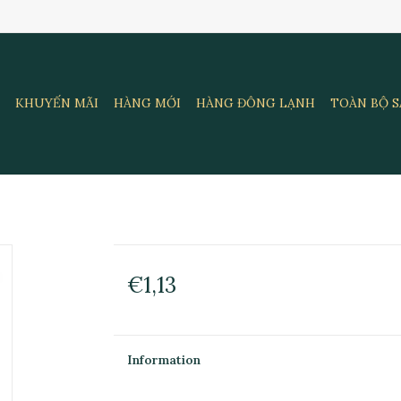
KHUYẾN MÃI
HÀNG MỚI
HÀNG ĐÔNG LẠNH
TOÀN BỘ 
€1,13
Information