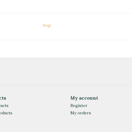
Gogi
cts
My account
ducts
Register
oducts
My orders